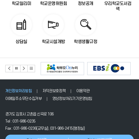
기
학교알리미
학교운영위원회
정보공개
우리학교도서검
색
상담실
학교시설개방
학생생활규정
개인정보처리방침
저작권보호정책
이용약관
이메일주소무단수집거부
영상정보처리기기운영방침
경기도 김포시 고촌읍 신곡로 106
Tel : 031-986-0235
Fax : 031-986-0236(교무실), 031-986-2415(행정실)