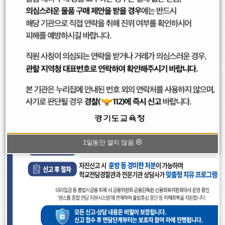
2026학년도 수학 기호 속 나의 진로 비전 대회 운영 계획
2026학년도 영어자유시쓰기대회 운영 계획
2026학년도 교복 운영 현황
2026학년도 친구사랑실천대회 운영 계획
2026학년도 국어과 독서퀴즈대회 권장 도서 목록
팝업존
팝
팝
팝
1
/
2
업
업
업
1일동안 열지 않음
존
존
존
이
정
다
전
지
음