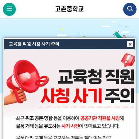
경찰청 사이버도박 예방
교육청 직원 사칭 사기 주의
비
비
비
주
주
주
공
공
공지사항
가정통신문
각종양식
More
지
지
얼
얼
얼
사
사
이
정
다
항
「초·중등교육법」 개정에 따른 학교생활기록 상업적 이용 제한 안내
항
더
전
지
음
보
기
학교생활기록 작성 및 관리의 공정성 제고를 위해 학교생활기록의 상업적
이용을 제한하는「초·중등교육법」개정(안)이 2026년 7월 29일부터 시행
됩니다.자세한 사항
2026.07.08